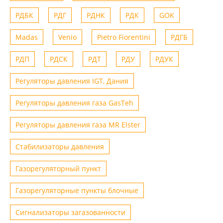
РДБК
РДГ
РДНК
РДК
GOK
Madas
Venio
Рietro Fiorentini
РДГБ
РДП
РДСК
РДТ
РДУ
РДУК
Регуляторы давления IGT, Дания
Регуляторы давления газа GasTeh
Регуляторы давления газа MR Elster
Стабилизаторы давления
Газорегуляторный пункт
Газорегуляторные пункты блочные
Сигнализаторы загазованности