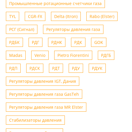
Промышленные ротационные счетчики газа
TYL
CGR-FX
Delta (Itron)
Rabo (Elster)
РСГ (Сигнал)
Регуляторы давления газа
РДБК
РДГ
РДНК
РДК
GOK
Madas
Venio
Рietro Fiorentini
РДГБ
РДП
РДСК
РДТ
РДУ
РДУК
Регуляторы давления IGT, Дания
Регуляторы давления газа GasTeh
Регуляторы давления газа MR Elster
Стабилизаторы давления