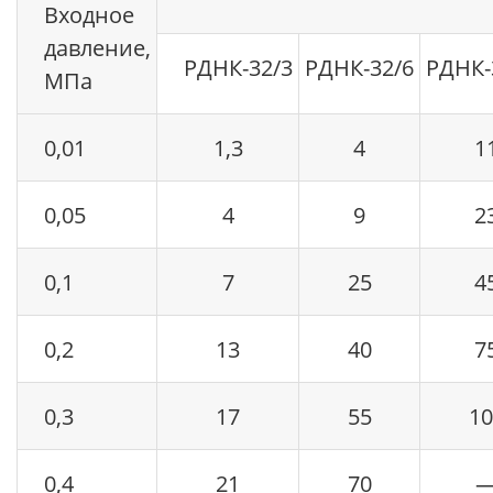
Входное
давление,
РДНК-32/3
РДНК-32/6
РДНК-
МПа
0,01
1,3
4
1
0,05
4
9
2
0,1
7
25
4
0,2
13
40
7
0,3
17
55
10
0,4
21
70