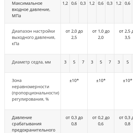
Максимальное
1,2
0,6
0,3
1,2
0,6
0,3
1,2
0,6
входное давление,
МПа
Диапазон настройки
от 2,0 до
от 1,0 до
от 2,5 
выходного давления,
2,5
2,0
3,5
кПа
Диаметр седла, мм
3
5
7
3
5
7
3
5
Зона
±10*
±10*
±10*
неравномерности
(пропорциональности)
регулирования, %
Давление
от 0,3 до
от 0,2 до
от 0,3 
срабатывания
0,8
0,6
0,8
предохранительного