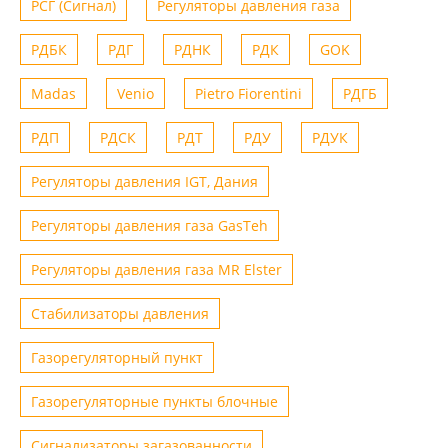
РСГ (Сигнал)
Регуляторы давления газа
РДБК
РДГ
РДНК
РДК
GOK
Madas
Venio
Рietro Fiorentini
РДГБ
РДП
РДСК
РДТ
РДУ
РДУК
Регуляторы давления IGT, Дания
Регуляторы давления газа GasTeh
Регуляторы давления газа MR Elster
Стабилизаторы давления
Газорегуляторный пункт
Газорегуляторные пункты блочные
Сигнализаторы загазованности