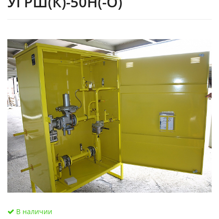
УГРШ(К)-50Н(-О)
В наличии