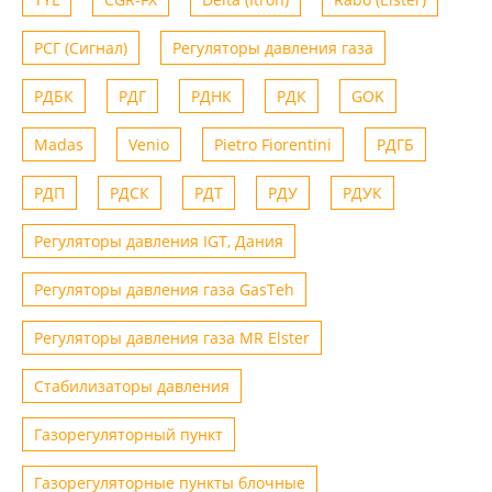
РСГ (Сигнал)
Регуляторы давления газа
РДБК
РДГ
РДНК
РДК
GOK
Madas
Venio
Рietro Fiorentini
РДГБ
РДП
РДСК
РДТ
РДУ
РДУК
Регуляторы давления IGT, Дания
Регуляторы давления газа GasTeh
Регуляторы давления газа MR Elster
Стабилизаторы давления
Газорегуляторный пункт
Газорегуляторные пункты блочные