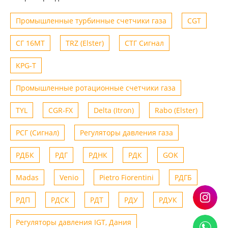
Промышленные турбинные счетчики газа
CGT
СГ 16МТ
TRZ (Elster)
СТГ Сигнал
KPG-T
Промышленные ротационные счетчики газа
TYL
CGR-FX
Delta (Itron)
Rabo (Elster)
РСГ (Сигнал)
Регуляторы давления газа
РДБК
РДГ
РДНК
РДК
GOK
Madas
Venio
Рietro Fiorentini
РДГБ
РДП
РДСК
РДТ
РДУ
РДУК
Регуляторы давления IGT, Дания