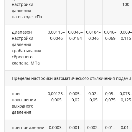
настройки
100
давления
на выходе, кПа
Диапазон
0,00115–
0,0046–
0,0184–
0,046–
0,069–
настройки
0,0046
0,0184
0,046
0,069
0,115
давления
срабатывания
сбросного
клапана, МПа
Пределы настройки автоматического отключения подачи 
при
0,00125–
0,005–
0,02–
0,05–
0,075–
повышении
0,005
0,02
0,05
0,075
0,125
выходного
давления
при понижении
0,0003–
0,001–
0,002–
0,01–
0,01–