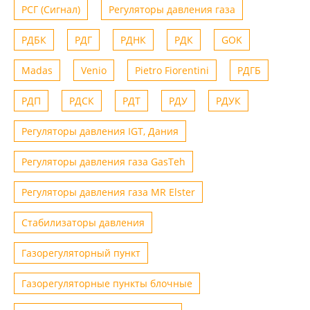
РСГ (Сигнал)
Регуляторы давления газа
РДБК
РДГ
РДНК
РДК
GOK
Madas
Venio
Рietro Fiorentini
РДГБ
РДП
РДСК
РДТ
РДУ
РДУК
Регуляторы давления IGT, Дания
Регуляторы давления газа GasTeh
Регуляторы давления газа MR Elster
Стабилизаторы давления
Газорегуляторный пункт
Газорегуляторные пункты блочные