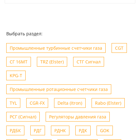
Выбрать раздел:
Промышленные турбинные счетчики газа
CGT
СГ 16МТ
TRZ (Elster)
СТГ Сигнал
KPG-T
Промышленные ротационные счетчики газа
TYL
CGR-FX
Delta (Itron)
Rabo (Elster)
РСГ (Сигнал)
Регуляторы давления газа
РДБК
РДГ
РДНК
РДК
GOK