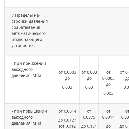
7 Пределы на-
стройки давления
срабатывания
автоматического
отключающего
устройства:
- при понижении
выходного
от 0,0003
от 0,003
от
от 0
давления, МПа
до
до
0,0003
д
до
0,003
0,03
0,
0,003
- при повышении
от 0,0014
от
от
о
выходного
0,0375
0,0014
0,0
до 0,012*
давления, МПа
(от 0,012
до 0,16*
до
до 0