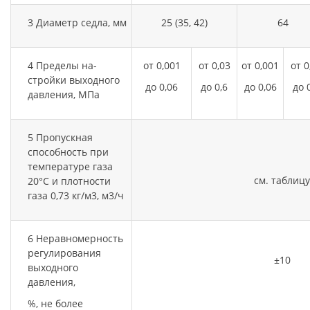
3 Диаметр седла, мм
25 (35, 42)
64
4 Пределы на-
от 0,001
от 0,03
от 0,001
от 0
стройки выходного
до 0,06
до 0,6
до 0,06
до 
давления, МПа
5 Пропускная
способность при
температуре газа
см. таблицу
20°С и плотности
газа 0,73 кг/м3, м3/ч
6 Неравномерность
регулирования
±10
выходного
давления,
%, не более