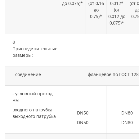
до 0,075)*
(от 0,16
0,012*
(от 
до
(от
д
0,75)*
0,012 до
0,7
0,075)*
8
Присоединительные
размеры:
- соединение
фланцевое по ГОСТ 1281
- условный проход,
мм
входного патрубка
DN50
DN80
выходного патрубка
DN50
DN80