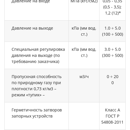
Давление на входе
МПа (кгс/см2)
0,05 - 0,35
(0,5 - 3,5);
1,2 (12)*
Давление на выходе
кПа (мм вод.
1.0 ÷ 5.0
ст.)
(100 ÷ 500)
Специальная регулировка
кПа (мм вод.
3.0 ÷ 5.0
давления на выходе (по
ст.)
(300 ÷ 500)
требованию заказчика)
Пропускная способность
м3/ч
0 ÷ 20
по природному газу при
0
плотности 0,73 кг/м3 –
режим «тупик» –
Герметичность затворов
Класс А
запорных устройств
ГОСТ Р
54808-2011