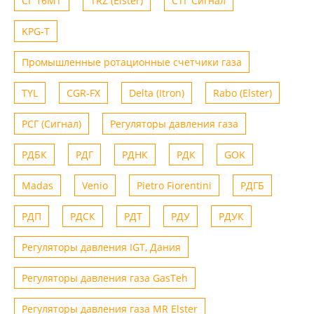
СГ 16МТ
TRZ (Elster)
СТГ Сигнал
KPG-T
Промышленные ротационные счетчики газа
TYL
CGR-FX
Delta (Itron)
Rabo (Elster)
РСГ (Сигнал)
Регуляторы давления газа
РДБК
РДГ
РДНК
РДК
GOK
Madas
Venio
Рietro Fiorentini
РДГБ
РДП
РДСК
РДТ
РДУ
РДУК
Регуляторы давления IGT, Дания
Регуляторы давления газа GasTeh
Регуляторы давления газа MR Elster