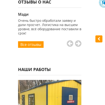
ОТЗЫВЫ О НАС
Мади
Ернар
чтобы
Очень быстро обработали заявку и
Долго искали 
одном
дали просчет. Логистика на высшем
купить всё не
наконец
уровне, всё оборудование поставили в
месте по хоро
ny!
срок!
нашли! Спаси
Все отзывы
НАШИ РАБОТЫ