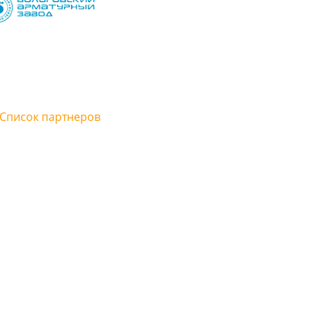
Мади
поставщика, чтобы
Очень быстро обработали заявку и
Д
обходимое в одном
дали просчет. Логистика на высшем
к
шей цене. И наконец
уровне, всё оборудование поставили в
м
бо QSQ Company!
срок!
н
Список партнеров